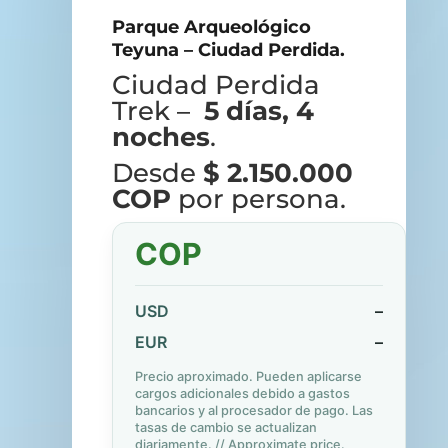
Parque Arqueológico
Teyuna – Ciudad Perdida.
Ciudad Perdida
Trek –
5 días, 4
noches
.
Desde
$ 2.150.000
COP
por persona.
COP
USD
–
EUR
–
Precio aproximado. Pueden aplicarse
cargos adicionales debido a gastos
bancarios y al procesador de pago. Las
tasas de cambio se actualizan
diariamente. // Approximate price.